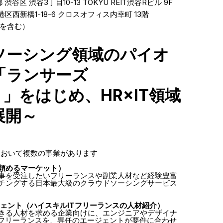
 渋谷区 渋谷3丁目10-13 TOKYU REIT渋谷Rビル 9F
区西新橋1-18-6 クロスオフィス内幸町 13階
金を含む）
ソーシング領域のパイオ
「ランサーズ
s）」をはじめ、HR×IT領域
展開～
において複数の事業があります
頼めるマーケット）
事を受注したいフリーランスや副業人材など経験豊富
チングする日本最大級のクラウドソーシングサービス
ジェント（ハイスキルITフリーランスの人材紹介）
きる人材を求める企業向けに、エンジニアやデザイナ
系フリーランスを、専任のエージェントが要件に合わせ