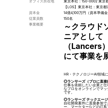
オフィス所在地
東京本社：150-0002 東京都
【LOS】東京本社：東京都港
資本金
14億4,100万円（資本準備
従業員数
150名
～クラウド
事業概要
ニアとして
（Lancer
にて事業を
HR・テクノロジーAI領域
◎ランサーズ（プロに直接
仕事を依頼したい企業と仕
なプロをオンラインでマッ
です。
◎ランサーズ テックエー
自社開発案件に直接参加で
ー、マーケターなどのIT