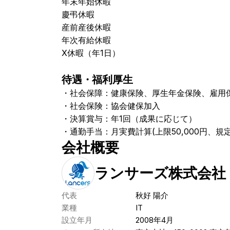
年末年始休暇
慶弔休暇
産前産後休暇
年次有給休暇
X休暇（年1日）
待遇・福利厚生
・社会保障：健康保険、厚生年金保険、雇用
・社会保険：協会健保加入
・決算賞与：年1回（成果に応じて）
・通勤手当：月実費計算(上限50,000円、規
会社概要
ランサーズ株式会社
代表
秋好 陽介
業種
IT
設立年月
2008年4月