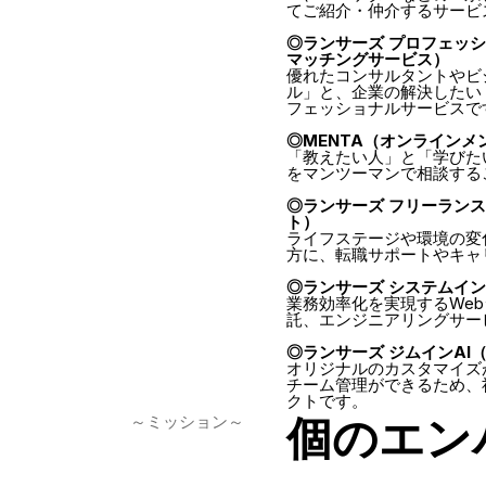
てご紹介・仲介するサービ
◎ランサーズ プロフェッ
マッチングサービス）
優れたコンサルタントやビ
ル」と、企業の解決したい
フェッショナルサービスで
◎MENTA（オンラインメ
「教えたい人」と「学びた
をマンツーマンで相談する
◎ランサーズ フリーラン
ト）
ライフステージや環境の変
方に、転職サポートやキャ
◎ランサーズ システムイ
業務効率化を実現するWe
託、エンジニアリングサー
◎ランサーズ ジムインAI
オリジナルのカスタマイズ
チーム管理ができるため、
クトです。
個のエン
～ミッション～