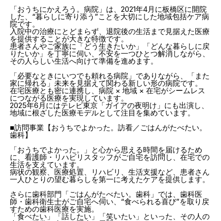
「おうちにかえろう。病院」は、2021年4月に板橋区に開院
した、“暮らしに寄り添う”ことを大切にした地域包括ケア病
院です。
入院中の治療にとどまらず、退院後の生活まで見据えた医療
を提供することが大きな特徴です。
患者さんやご家族に「どう生きたいか」「どんな暮らしに戻
りたいか」を丁寧に伺い、不安を一つひとつ解消しながら、
その人らしい生活へ向けて準備を進めます。
「必要なときにいつでも頼れる病院」でありながら、「また
家に帰れる」未来を見据えて関わる新しい形の病院です。
在宅医療とも密に連携し、病院 × 地域 × 在宅がシームレス
につながる医療を実現しています。
2025年6月にはテレビ東京「ガイアの夜明け」にも出演し、
地域に根ざした医療モデルとして注目を集めています。
■訪問事業【おうちでよかった。訪看／ごはんがたべたい。
歯科】
「おうちでよかった。」と心から思える時間を届けるため
に、看護師・リハビリスタッフがご自宅を訪問し、在宅での
生活を支えています。
病状の観察、医療処置、リハビリ、生活支援など、患者さん
一人ひとりの望む暮らしを第一に考えたケアを提供します。
さらに歯科部門「ごはんがたべたい。歯科」では、歯科医
師・歯科衛生士がご自宅へ伺い、“食べられる喜び”を取り戻
すための歯科医療を実施。
「食べたい」「話したい」「笑いたい」といった、その人の