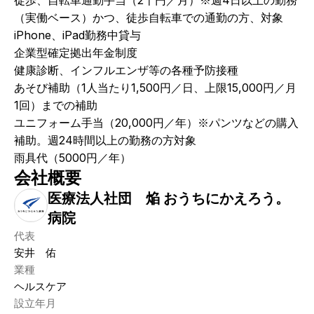
徒歩、自転車通勤手当（2千円／月）※週4日以上の勤務
（実働ベース）かつ、徒歩自転車での通勤の方、対象
iPhone、iPad勤務中貸与
企業型確定拠出年金制度
健康診断、インフルエンザ等の各種予防接種
あそび補助（1人当たり1,500円／日、上限15,000円／月
1回）までの補助
ユニフォーム手当（20,000円／年）※パンツなどの購入
補助。週24時間以上の勤務の方対象 　
雨具代（5000円／年）
会社概要
医療法人社団 焔 おうちにかえろう。
病院
代表
安井 佑
業種
ヘルスケア
設立年月