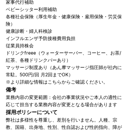
家事代⾏補助
ベビーシッター利⽤補助
各種社会保険（厚生年金・健康保険・雇用保険・労災保
険）
健康診断・婦人科検診
インフルエンザ予防接種費用負担
従業員持株会
ドリンクfreee（ウォーターサーバー、コーヒー、お茶/
紅茶、各種ドリンクバーあり）
マッサージ制度あり（あん摩マッサージ指圧師が社内に
常駐。500円/回 月2回までOK）
※より詳細な情報は
こちら
からご確認ください。
備考
業務内容の変更範囲：会社の事業状況やご本人の適性に
応じて担当する業務内容が変更となる場合があります
採用ポリシーについて
弊社は多様性を尊重し、差別を行いません。人種、宗
教、国籍、出身地、性別、性自認および性的指向、障が