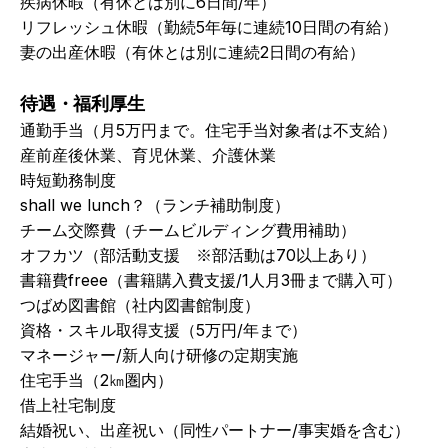
疾病休暇（有休とは別に6日間/年）
リフレッシュ休暇（勤続5年毎に連続10日間の有給）
妻の出産休暇（有休とは別に連続2日間の有給）
待遇・福利厚生
通勤手当（月5万円まで。住宅手当対象者は不支給）
産前産後休業、育児休業、介護休業
時短勤務制度
shall we lunch？（ランチ補助制度）
チーム交際費（チームビルディング費用補助）
オフカツ（部活動⽀援　※部活動は70以上あり）
書籍費freee（書籍購入費⽀援/1人月3冊まで購入可）
つばめ図書館（社内図書館制度）
資格・スキル取得⽀援（5万円/年まで）
マネージャー/新人向け研修の定期実施
住宅手当（2㎞圏内）
借上社宅制度
結婚祝い、出産祝い（同性パートナー/事実婚を含む）