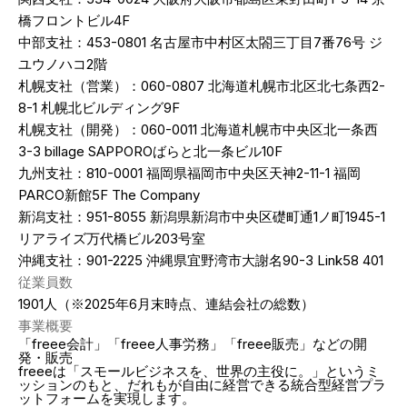
橋フロントビル4F
中部支社：453-0801 名古屋市中村区太閤三丁目7番76号 ジ
ユウノハコ2階
札幌支社（営業）：060-0807 北海道札幌市北区北七条西2-
8-1 札幌北ビルディング9F
札幌支社（開発）：060-0011 北海道札幌市中央区北一条西
3-3 billage SAPPOROばらと北一条ビル10F
九州支社：810-0001 福岡県福岡市中央区天神2-11-1 福岡
PARCO新館5F The Company
新潟支社：951-8055 新潟県新潟市中央区礎町通1ノ町1945-1
リアライズ万代橋ビル203号室
沖縄支社：901-2225 沖縄県宜野湾市大謝名90-3 Link58 401
従業員数
1901人（※2025年6月末時点、連結会社の総数）
事業概要
「freee会計」「freee人事労務」「freee販売」などの開
発・販売
freeeは「スモールビジネスを、世界の主役に。」というミ
ッションのもと、だれもが自由に経営できる統合型経営プラ
ットフォームを実現します。